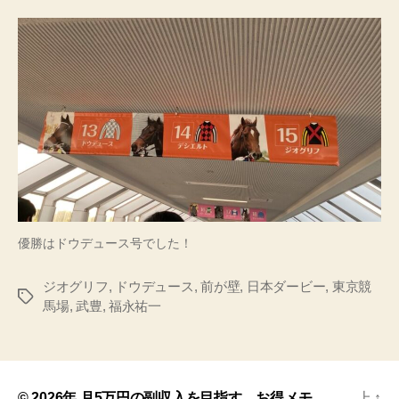
優勝はドウデュース号でした！
ジオグリフ
,
ドウデュース
,
前が壁
,
日本ダービー
,
東京競
馬場
,
武豊
,
福永祐一
© 2026年
月5万円の副収入を目指す、お得メモ
上
↑