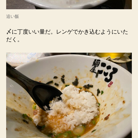
追い飯
〆に丁度いい量だ。レンゲでかき込むようにいた
だく。