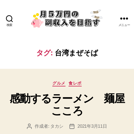
検索
メニュー
タグ:
台湾まぜそば
グルメ
食レポ
感動するラーメン 麺屋
こころ
作成者:
タカシ
2021年3月11日