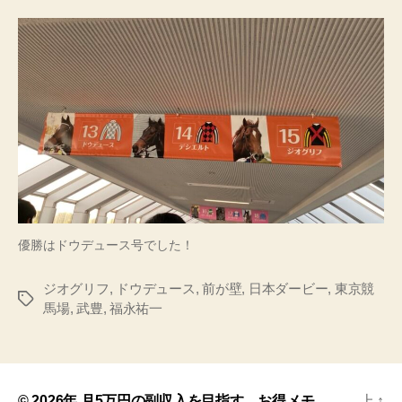
優勝はドウデュース号でした！
ジオグリフ
,
ドウデュース
,
前が壁
,
日本ダービー
,
東京競
馬場
,
武豊
,
福永祐一
© 2026年
月5万円の副収入を目指す、お得メモ
上
↑