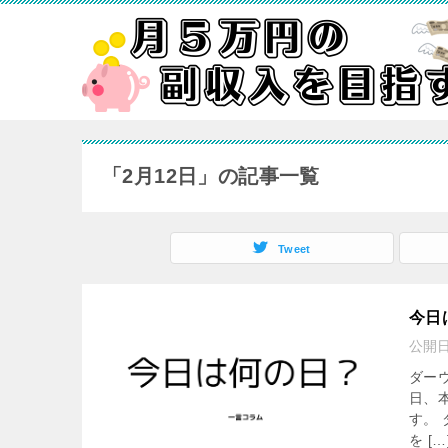
「2月12日」の記事一覧
Tweet
今日
公開
ダー
日、
す。
を […