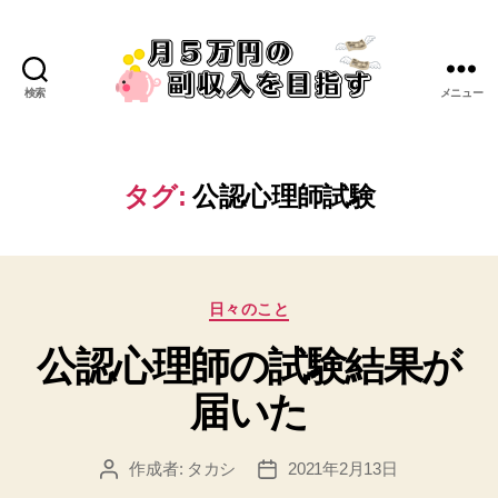
検索
メニュー
タグ:
公認心理師試験
日々のこと
公認心理師の試験結果が
届いた
作成者:
タカシ
2021年2月13日